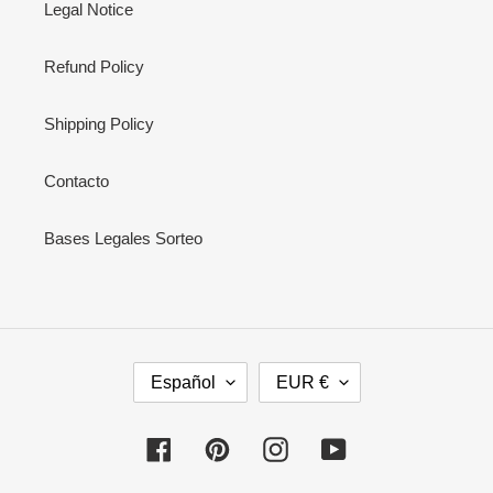
Legal Notice
Refund Policy
Shipping Policy
Contacto
Bases Legales Sorteo
I
M
Español
EUR €
D
O
I
N
O
E
Facebook
Pinterest
Instagram
YouTube
M
D
A
A