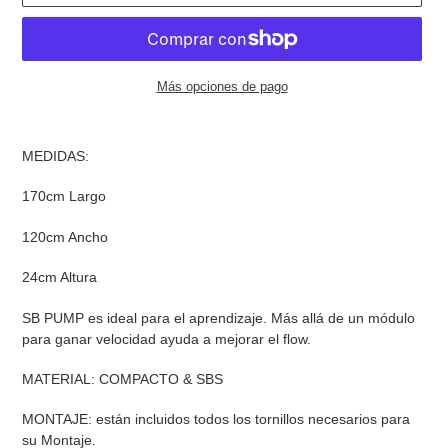
Más opciones de pago
Agregando
el
MEDIDAS:
producto
a
170cm Largo
tu
carrito
120cm Ancho
de
compra
24cm Altura
SB PUMP es ideal para el aprendizaje. Más allá de un módulo
para ganar velocidad ayuda a mejorar el flow.
MATERIAL: COMPACTO & SBS
MONTAJE: están incluidos todos los tornillos necesarios para
su Montaje.