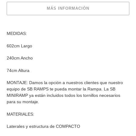
MÁS INFORMACIÓN
Agregando
el
MEDIDAS:
producto
a
602cm Largo
tu
carrito
240cm Ancho
de
compra
74cm Altura
MONTAJE: Damos la opción a nuestros clientes que nuestro
equipo de SB RAMPS te pueda montar la Rampa. La SB
MINIRAMP ya están incluidos todos los tornillos necesarios
para su montaje.
MATERIALES:
Laterales y estructura de COMPACTO