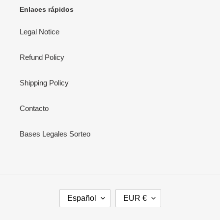
Enlaces rápidos
Legal Notice
Refund Policy
Shipping Policy
Contacto
Bases Legales Sorteo
I
M
Español
EUR €
D
O
I
N