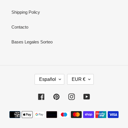
Shipping Policy
Contacto
Bases Legales Sorteo
I
M
Español
EUR €
D
O
I
N
O
E
Facebook
Pinterest
Instagram
YouTube
M
D
A
A
Métodos
de
pago