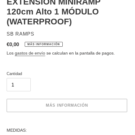
EXTENSIÓN MINIRAMP
120cm Alto 1 MÓDULO
(WATERPROOF)
PROVEEDOR
SB RAMPS
Precio
€0,00
MÁS INFORMACIÓN
habitual
Los
gastos de envío
se calculan en la pantalla de pagos.
Cantidad
MÁS INFORMACIÓN
Agregando
el
MEDIDAS:
producto