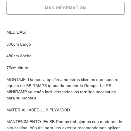
MÁS INFORMACIÓN
Agregando
el
MEDIDAS:
producto
a
600cm Largo
tu
carrito
480cm Ancho
de
compra
75cm Altura
MONTAJE: Damos la opción a nuestros clientes que nuestro
equipo de SB RAMPS te pueda montar la Rampa. La SB
MINIRAMP ya están incluidos todos los tornillos necesarios
para su montaje.
MATERIAL: ABEDUL & PLYWOOD
MANTENIMIENTO: En SB Ramps trabajamos con maderas de
alta calidad. Aún así para uso exterior recomendamos aplicar