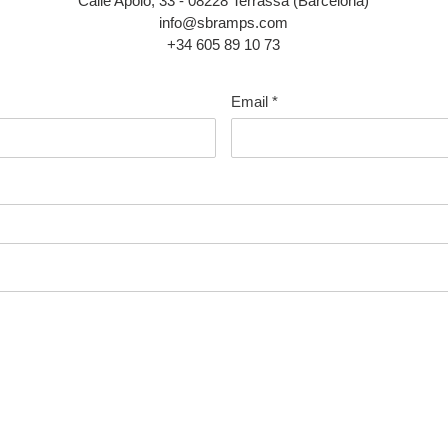
Calle Apolo, 33 - 08228 Terrassa (Barcelona)
info@sbramps.com
+34 605 89 10 73
Email
*